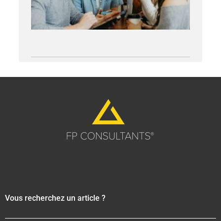
fidél
talen
16 juill
Lire la s
Vous recherchez un article ?